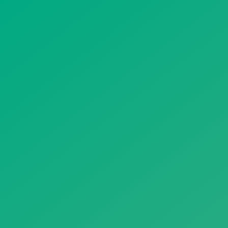
遥想公瑾当年，小乔初嫁了，雄姿英发。
羽扇纶巾，谈笑间，樯橹灰飞烟灭。
故国神游，多情应笑我，早生华发。
人生如梦，一尊还酹江月。